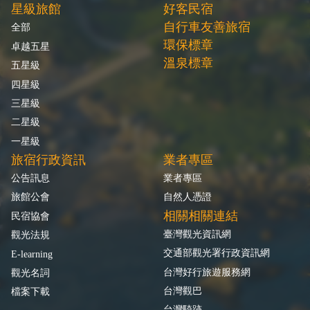
星級旅館
好客民宿
自行車友善旅宿
全部
環保標章
卓越五星
溫泉標章
五星級
四星級
三星級
二星級
一星級
旅宿行政資訊
業者專區
公告訊息
業者專區
旅館公會
自然人憑證
相關相關連結
民宿協會
臺灣觀光資訊網
觀光法規
交通部觀光署行政資訊網
E-learning
台灣好行旅遊服務網
觀光名詞
台灣觀巴
檔案下載
台灣騎跡