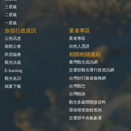
三星級
二星級
一星級
旅宿行政資訊
業者專區
公告訊息
業者專區
旅館公會
自然人憑證
相關相關連結
民宿協會
臺灣觀光資訊網
觀光法規
交通部觀光署行政資訊網
E-learning
台灣好行旅遊服務網
觀光名詞
台灣觀巴
檔案下載
台灣騎跡
觀光多媒體開放資料
環保標章旅館查詢
交通部中央氣象署