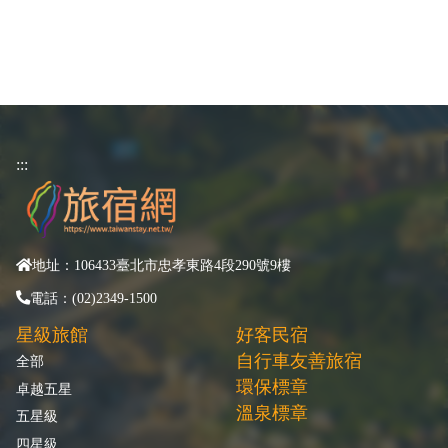
:::
地址：106433臺北市忠孝東路4段290號9樓
電話：(02)2349-1500
星級旅館
好客民宿
自行車友善旅宿
全部
環保標章
卓越五星
溫泉標章
五星級
四星級