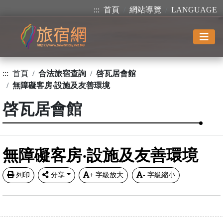
:::
首頁
網站導覽
LANGUAGE
:::
首頁
合法旅宿查詢
啓瓦居會館
無障礙客房‧設施及友善環境
啓瓦居會館
無障礙客房‧設施及友善環境
列印
分享
+
字級放大
-
字級縮小