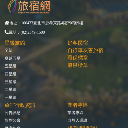
地址：106433臺北市忠孝東路4段290號9樓
電話：(02)2349-1500
星級旅館
好客民宿
自行車友善旅宿
全部
環保標章
卓越五星
溫泉標章
五星級
四星級
三星級
二星級
一星級
旅宿行政資訊
業者專區
公告訊息
業者專區
旅館公會
自然人憑證