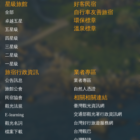
星級旅館
好客民宿
自行車友善旅宿
全部
環保標章
卓越五星
溫泉標章
五星級
四星級
三星級
二星級
一星級
旅宿行政資訊
業者專區
公告訊息
業者專區
旅館公會
自然人憑證
相關相關連結
民宿協會
臺灣觀光資訊網
觀光法規
交通部觀光署行政資訊網
E-learning
台灣好行旅遊服務網
觀光名詞
台灣觀巴
檔案下載
台灣騎跡