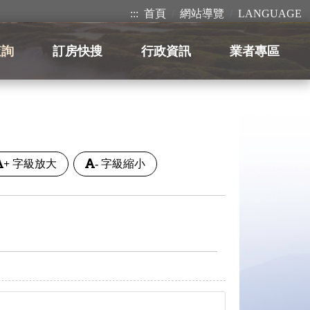
:::
首頁
網站導覽
LANGUAGE
查詢
訂房快搜
行政資訊
業者專區
+
字級放大
-
字級縮小