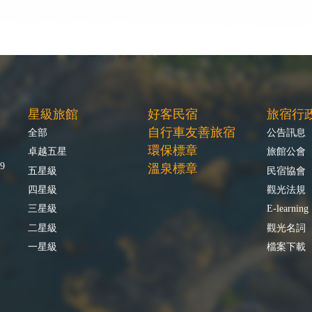
星級旅館
好客民宿
旅宿行
自行車友善旅宿
全部
公告訊息
環保標章
卓越五星
旅館公會
9
溫泉標章
五星級
民宿協會
四星級
觀光法規
三星級
E-learning
二星級
觀光名詞
一星級
檔案下載