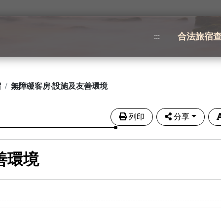
合法旅宿
:::
宿
無障礙客房‧設施及友善環境
列印
分享
善環境