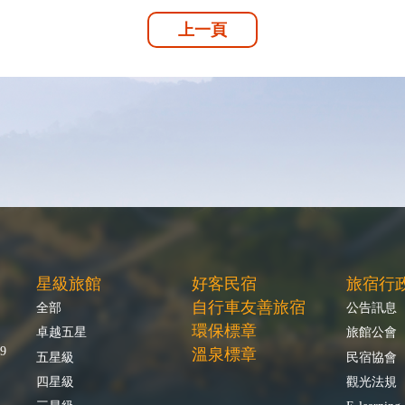
上一頁
星級旅館
好客民宿
旅宿行
自行車友善旅宿
全部
公告訊息
環保標章
卓越五星
旅館公會
9
溫泉標章
五星級
民宿協會
四星級
觀光法規