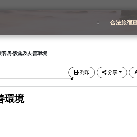
合法旅宿
:::
礙客房‧設施及友善環境
列印
分享
善環境