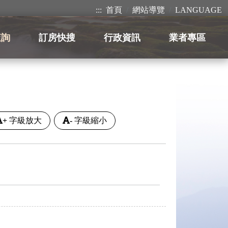
:::
首頁
網站導覽
LANGUAGE
查詢
訂房快搜
行政資訊
業者專區
+
字級放大
-
字級縮小