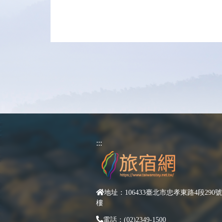
:::
地址：106433臺北市忠孝東路4段290號
樓
電話：(02)2349-1500