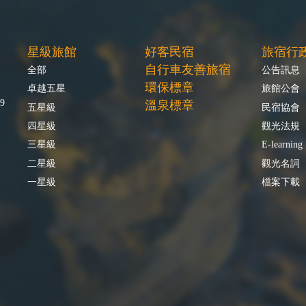
星級旅館
好客民宿
旅宿行
自行車友善旅宿
全部
公告訊息
環保標章
卓越五星
旅館公會
9
溫泉標章
五星級
民宿協會
四星級
觀光法規
三星級
E-learning
二星級
觀光名詞
一星級
檔案下載