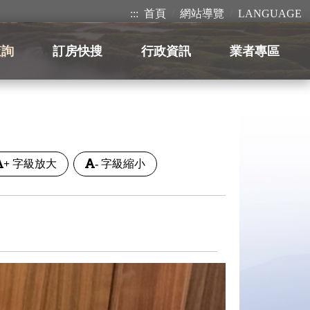
:::
首頁
網站導覽
LANGUAGE
查詢
訂房快搜
行政資訊
業者專區
+
字級放大
-
字級縮小