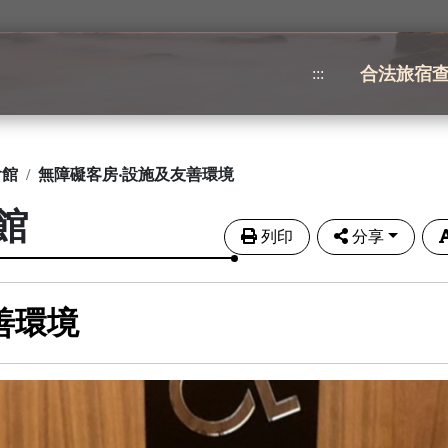
合法旅宿
:::
會館
無障礙客房‧設施及友善環境
館
列印
分享
善環境