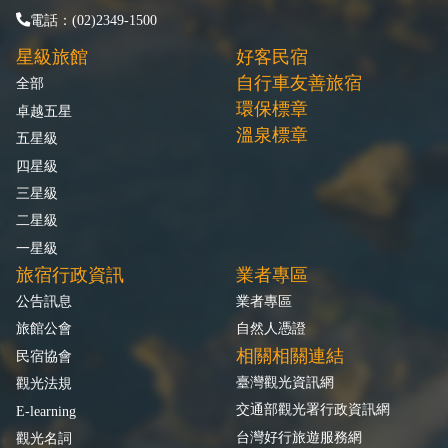
電話：(02)2349-1500
星級旅館
好客民宿
自行車友善旅宿
全部
環保標章
卓越五星
溫泉標章
五星級
四星級
三星級
二星級
一星級
旅宿行政資訊
業者專區
公告訊息
業者專區
旅館公會
自然人憑證
相關相關連結
民宿協會
臺灣觀光資訊網
觀光法規
交通部觀光署行政資訊網
E-learning
台灣好行旅遊服務網
觀光名詞