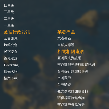
四星級
三星級
二星級
一星級
旅宿行政資訊
業者專區
公告訊息
業者專區
旅館公會
自然人憑證
相關相關連結
民宿協會
臺灣觀光資訊網
觀光法規
交通部觀光署行政資訊網
E-learning
台灣好行旅遊服務網
觀光名詞
台灣觀巴
檔案下載
台灣騎跡
觀光多媒體開放資料
環保標章旅館查詢
交通部中央氣象署