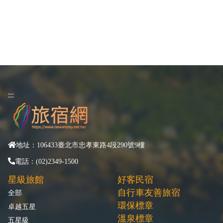
:::
地址：106433臺北市忠孝東路4段290號9樓
電話：(02)2349-1500
星級旅館
好客民宿
自行車友善旅宿
全部
環保標章
卓越五星
溫泉標章
五星級