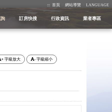
:::
首頁
網站導覽
LANGUAGE
查詢
訂房快搜
行政資訊
業者專區
+
字級放大
-
字級縮小