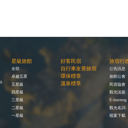
星級旅館
好客民宿
旅宿行
自行車友善旅宿
全部
公告訊息
環保標章
卓越五星
旅館公會
9
溫泉標章
五星級
民宿協會
四星級
觀光法規
三星級
E-learning
二星級
觀光名詞
一星級
檔案下載