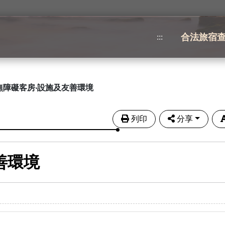
合法旅宿
:::
無障礙客房‧設施及友善環境
列印
分享
善環境