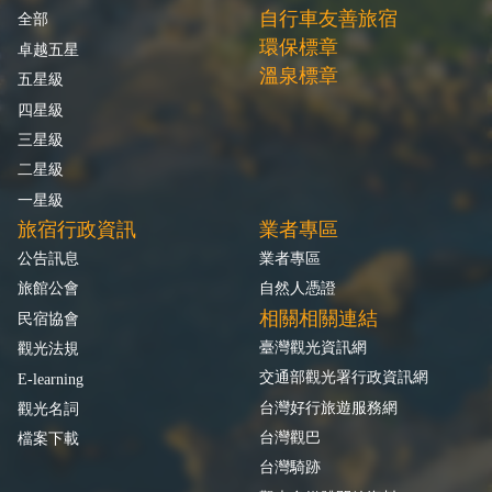
自行車友善旅宿
全部
環保標章
卓越五星
溫泉標章
五星級
四星級
三星級
二星級
一星級
旅宿行政資訊
業者專區
公告訊息
業者專區
旅館公會
自然人憑證
相關相關連結
民宿協會
臺灣觀光資訊網
觀光法規
交通部觀光署行政資訊網
E-learning
台灣好行旅遊服務網
觀光名詞
台灣觀巴
檔案下載
台灣騎跡