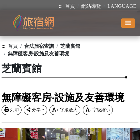
:::
首頁
網站導覽
LANGUAGE
:::
首頁
合法旅宿查詢
芝蘭賓館
無障礙客房‧設施及友善環境
芝蘭賓館
無障礙客房‧設施及友善環境
列印
分享
+
字級放大
-
字級縮小