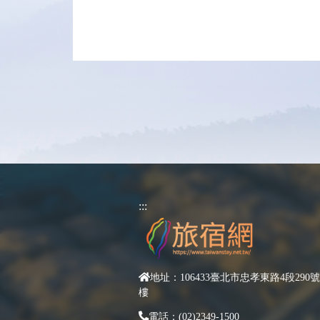
:::
地址：106433臺北市忠孝東路4段290號
樓
電話：(02)2349-1500