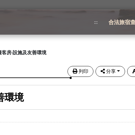
合法旅宿
:::
礙客房‧設施及友善環境
列印
分享
善環境