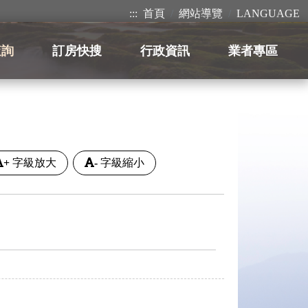
:::
首頁
網站導覽
LANGUAGE
查詢
訂房快搜
行政資訊
業者專區
+
字級放大
-
字級縮小