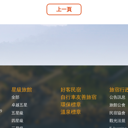
上一頁
星級旅館
好客民宿
旅宿行
自行車友善旅宿
全部
公告訊息
環保標章
卓越五星
旅館公會
9
溫泉標章
五星級
民宿協會
四星級
觀光法規