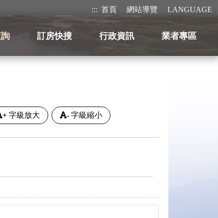
:::
首頁
網站導覽
LANGUAGE
查詢
訂房快搜
行政資訊
業者專區
+
字級放大
-
字級縮小