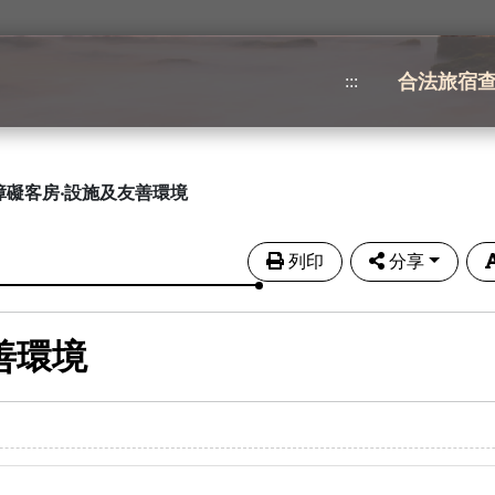
合法旅宿
:::
障礙客房‧設施及友善環境
列印
分享
善環境