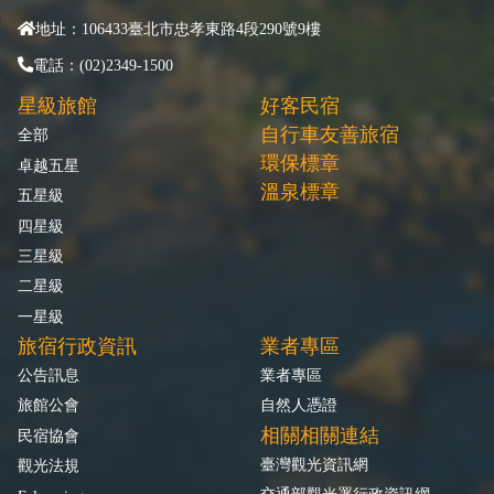
地址：106433臺北市忠孝東路4段290號9樓
電話：(02)2349-1500
星級旅館
好客民宿
自行車友善旅宿
全部
環保標章
卓越五星
溫泉標章
五星級
四星級
三星級
二星級
一星級
旅宿行政資訊
業者專區
公告訊息
業者專區
旅館公會
自然人憑證
相關相關連結
民宿協會
臺灣觀光資訊網
觀光法規