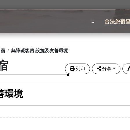
合法旅宿
:::
民宿
無障礙客房‧設施及友善環境
宿
列印
分享
善環境