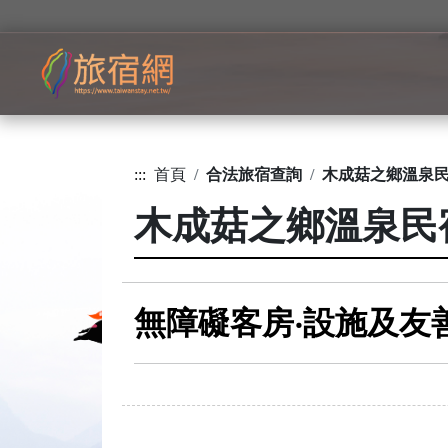
:::
首頁
合法旅宿查詢
木成菇之鄉溫泉
木成菇之鄉溫泉民
無障礙客房‧設施及友