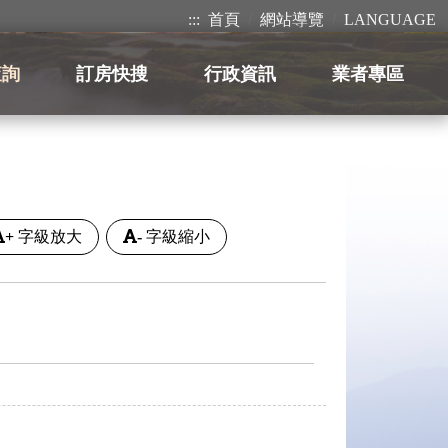
:::
首頁
網站導覽
LANGUAGE
查詢
訂房快搜
行政資訊
業者專區
+
字級放大
-
字級縮小