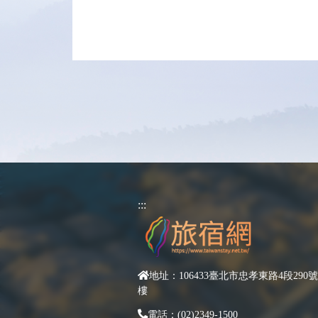
:::
地址：106433臺北市忠孝東路4段290號
樓
電話：(02)2349-1500