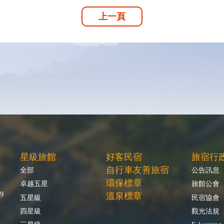
上一頁
星級旅館
好客民宿
旅宿行
自行車友善旅宿
全部
公告訊息
環保標章
卓越五星
旅館公會
9
溫泉標章
五星級
民宿協會
四星級
觀光法規