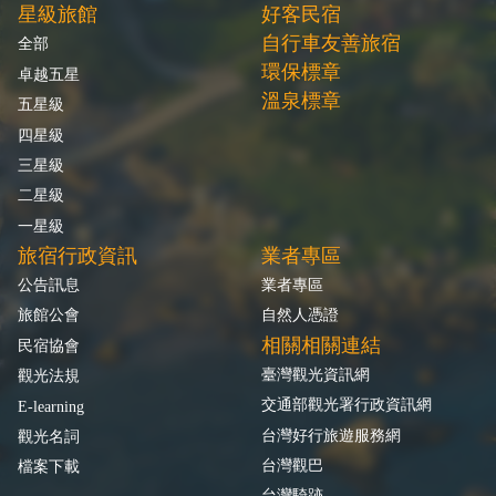
星級旅館
好客民宿
自行車友善旅宿
全部
環保標章
卓越五星
溫泉標章
五星級
四星級
三星級
二星級
一星級
旅宿行政資訊
業者專區
公告訊息
業者專區
旅館公會
自然人憑證
相關相關連結
民宿協會
臺灣觀光資訊網
觀光法規
交通部觀光署行政資訊網
E-learning
台灣好行旅遊服務網
觀光名詞
台灣觀巴
檔案下載
台灣騎跡