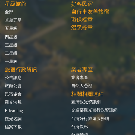
星級旅館
好客民宿
自行車友善旅宿
全部
環保標章
卓越五星
溫泉標章
五星級
四星級
三星級
二星級
一星級
旅宿行政資訊
業者專區
公告訊息
業者專區
旅館公會
自然人憑證
相關相關連結
民宿協會
臺灣觀光資訊網
觀光法規
交通部觀光署行政資訊網
E-learning
台灣好行旅遊服務網
觀光名詞
台灣觀巴
檔案下載
台灣騎跡