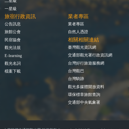
二星級
一星級
旅宿行政資訊
業者專區
公告訊息
業者專區
旅館公會
自然人憑證
相關相關連結
民宿協會
臺灣觀光資訊網
觀光法規
交通部觀光署行政資訊網
E-learning
台灣好行旅遊服務網
觀光名詞
台灣觀巴
檔案下載
台灣騎跡
觀光多媒體開放資料
環保標章旅館查詢
交通部中央氣象署