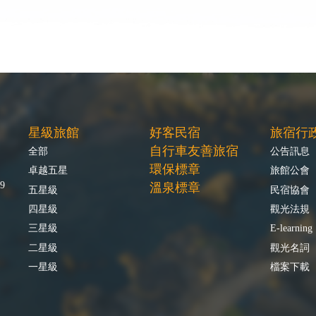
星級旅館
好客民宿
旅宿行
自行車友善旅宿
全部
公告訊息
環保標章
卓越五星
旅館公會
9
溫泉標章
五星級
民宿協會
四星級
觀光法規
三星級
E-learning
二星級
觀光名詞
一星級
檔案下載