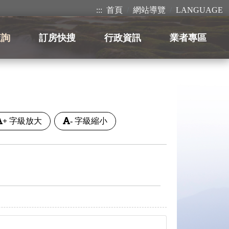
:::
首頁
網站導覽
LANGUAGE
查詢
訂房快搜
行政資訊
業者專區
+
字級放大
-
字級縮小