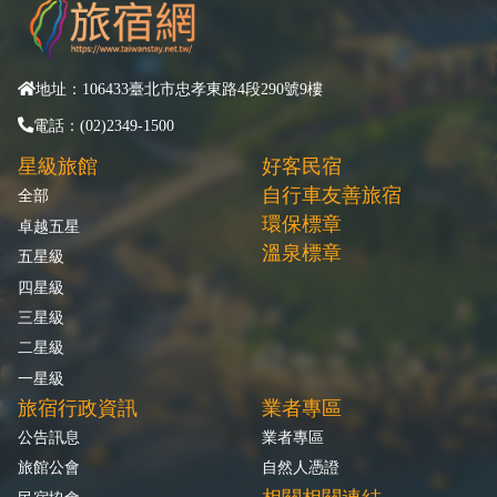
地址：106433臺北市忠孝東路4段290號9樓
電話：(02)2349-1500
星級旅館
好客民宿
自行車友善旅宿
全部
環保標章
卓越五星
溫泉標章
五星級
四星級
三星級
二星級
一星級
旅宿行政資訊
業者專區
公告訊息
業者專區
旅館公會
自然人憑證