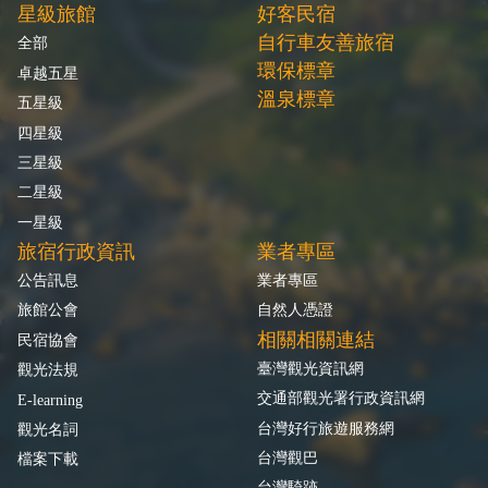
星級旅館
好客民宿
自行車友善旅宿
全部
環保標章
卓越五星
溫泉標章
五星級
四星級
三星級
二星級
一星級
旅宿行政資訊
業者專區
公告訊息
業者專區
旅館公會
自然人憑證
相關相關連結
民宿協會
臺灣觀光資訊網
觀光法規
交通部觀光署行政資訊網
E-learning
台灣好行旅遊服務網
觀光名詞
台灣觀巴
檔案下載
台灣騎跡