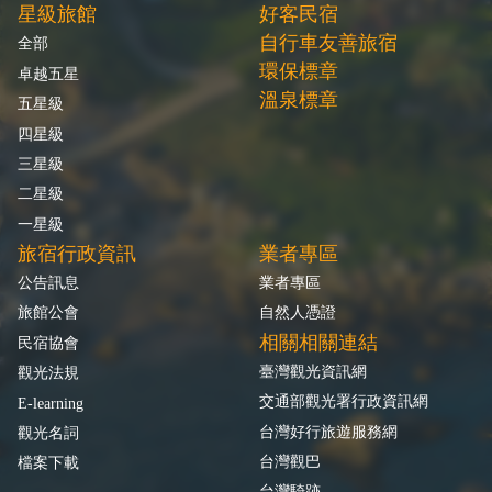
星級旅館
好客民宿
自行車友善旅宿
全部
環保標章
卓越五星
溫泉標章
五星級
四星級
三星級
二星級
一星級
旅宿行政資訊
業者專區
公告訊息
業者專區
旅館公會
自然人憑證
相關相關連結
民宿協會
臺灣觀光資訊網
觀光法規
交通部觀光署行政資訊網
E-learning
台灣好行旅遊服務網
觀光名詞
台灣觀巴
檔案下載
台灣騎跡