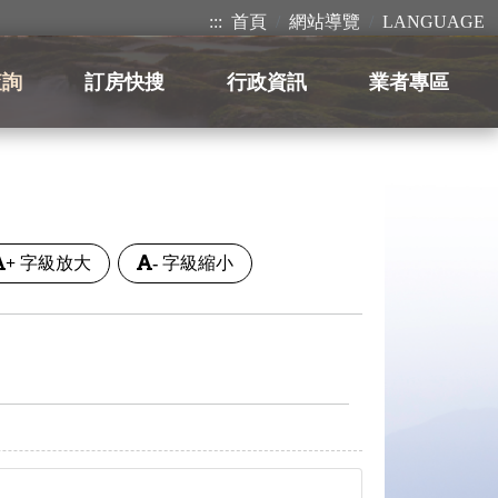
:::
首頁
網站導覽
LANGUAGE
查詢
訂房快搜
行政資訊
業者專區
+
字級放大
-
字級縮小