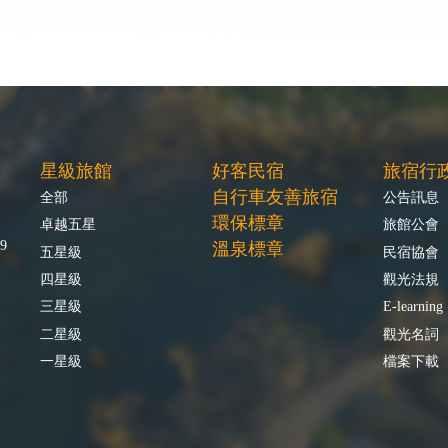
星級旅館
好客民宿
旅宿行
自行車友善旅宿
全部
公告訊息
環保標章
卓越五星
旅館公會
9
溫泉標章
五星級
民宿協會
四星級
觀光法規
三星級
E-learning
二星級
觀光名詞
一星級
檔案下載