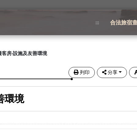
合法旅宿
:::
礙客房‧設施及友善環境
列印
分享
善環境