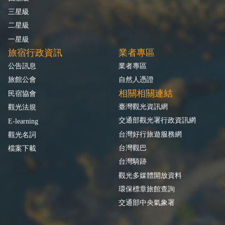
三星級
二星級
一星級
旅宿行政資訊
業者專區
公告訊息
業者專區
旅館公會
自然人憑證
相關相關連結
民宿協會
臺灣觀光資訊網
觀光法規
交通部觀光署行政資訊網
E-learning
台灣好行旅遊服務網
觀光名詞
台灣觀巴
檔案下載
台灣騎跡
觀光多媒體開放資料
環保標章旅館查詢
交通部中央氣象署