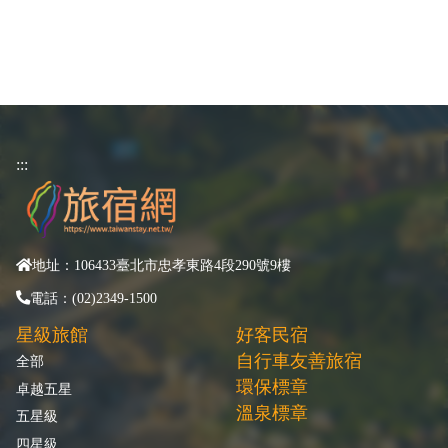
:::
地址：106433臺北市忠孝東路4段290號9樓
電話：(02)2349-1500
星級旅館
好客民宿
自行車友善旅宿
全部
環保標章
卓越五星
溫泉標章
五星級
四星級