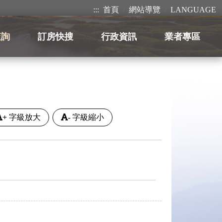
:::
首頁
網站導覽
LANGUAGE
查詢
訂房快搜
行政資訊
業者專區
+
字級放大
-
字級縮小