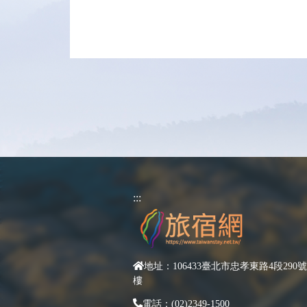
:::
地址：106433臺北市忠孝東路4段290號
樓
電話：(02)2349-1500