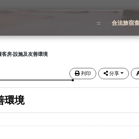
合法旅宿
:::
礙客房‧設施及友善環境
列印
分享
善環境