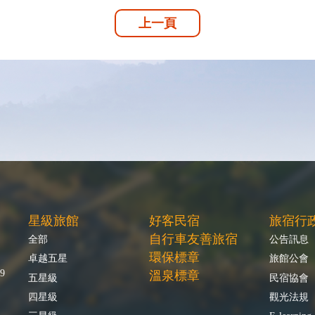
上一頁
星級旅館
好客民宿
旅宿行
自行車友善旅宿
全部
公告訊息
環保標章
卓越五星
旅館公會
9
溫泉標章
五星級
民宿協會
四星級
觀光法規