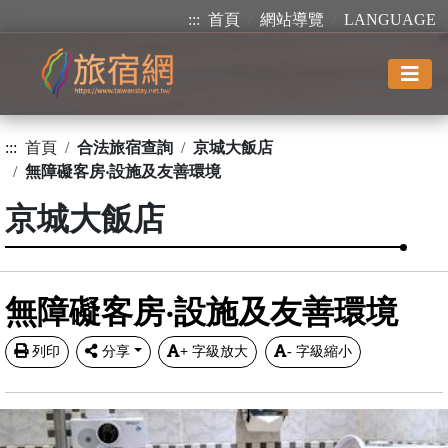
:::
首頁
網站導覽
LANGUAGE
:::
首頁
合法旅宿查詢
京城大飯店
無障礙客房‧設施及友善環境
京城大飯店
無障礙客房‧設施及友善環境
列印
分享
+
字級放大
-
字級縮小