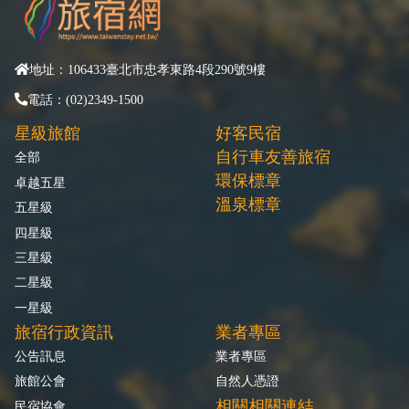
地址：106433臺北市忠孝東路4段290號9樓
電話：(02)2349-1500
星級旅館
好客民宿
自行車友善旅宿
全部
環保標章
卓越五星
溫泉標章
五星級
四星級
三星級
二星級
一星級
旅宿行政資訊
業者專區
公告訊息
業者專區
旅館公會
自然人憑證
相關相關連結
民宿協會