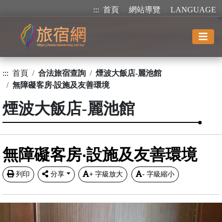
:::
首頁
網站導覽
LANGUAGE
:::
首頁
合法旅宿查詢
煙波大飯店-麗池館
無障礙客房‧設施及友善環境
煙波大飯店-麗池館
無障礙客房‧設施及友善環境
列印
分享
+
字級放大
-
字級縮小