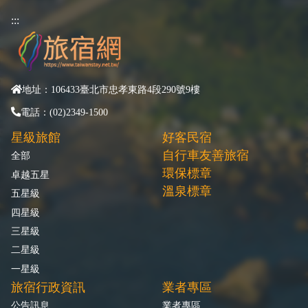
:::
地址：106433臺北市忠孝東路4段290號9樓
電話：(02)2349-1500
星級旅館
好客民宿
自行車友善旅宿
全部
環保標章
卓越五星
溫泉標章
五星級
四星級
三星級
二星級
一星級
旅宿行政資訊
業者專區
公告訊息
業者專區