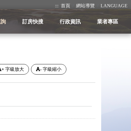
:::
首頁
網站導覽
LANGUAGE
查詢
訂房快搜
行政資訊
業者專區
+
字級放大
-
字級縮小