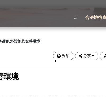
合法旅宿
:::
障礙客房‧設施及友善環境
列印
分享
善環境