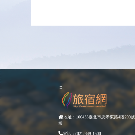
:::
地址：106433臺北市忠孝東路4段290號
樓
電話：(02)2349-1500