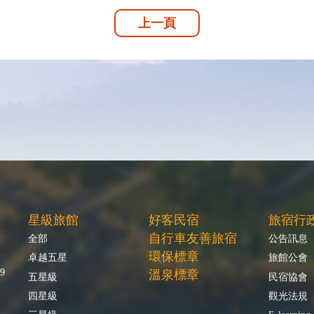
上一頁
星級旅館
好客民宿
旅宿行
自行車友善旅宿
全部
公告訊息
環保標章
卓越五星
旅館公會
9
溫泉標章
五星級
民宿協會
四星級
觀光法規