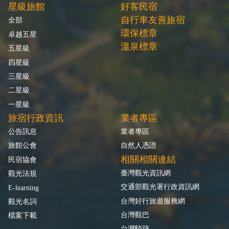
星級旅館
好客民宿
自行車友善旅宿
全部
環保標章
卓越五星
溫泉標章
五星級
四星級
三星級
二星級
一星級
旅宿行政資訊
業者專區
公告訊息
業者專區
旅館公會
自然人憑證
相關相關連結
民宿協會
臺灣觀光資訊網
觀光法規
交通部觀光署行政資訊網
E-learning
台灣好行旅遊服務網
觀光名詞
台灣觀巴
檔案下載
台灣騎跡