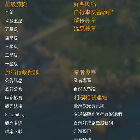
星級旅館
好客民宿
自行車友善旅宿
全部
環保標章
卓越五星
溫泉標章
五星級
四星級
三星級
二星級
一星級
旅宿行政資訊
業者專區
公告訊息
業者專區
旅館公會
自然人憑證
相關相關連結
民宿協會
臺灣觀光資訊網
觀光法規
交通部觀光署行政資訊網
E-learning
台灣好行旅遊服務網
觀光名詞
台灣觀巴
檔案下載
台灣騎跡