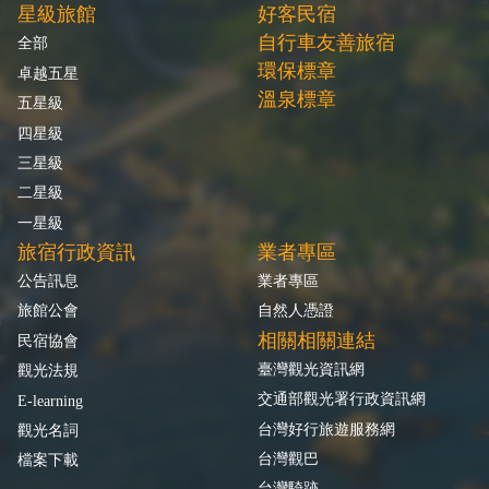
星級旅館
好客民宿
自行車友善旅宿
全部
環保標章
卓越五星
溫泉標章
五星級
四星級
三星級
二星級
一星級
旅宿行政資訊
業者專區
公告訊息
業者專區
旅館公會
自然人憑證
相關相關連結
民宿協會
臺灣觀光資訊網
觀光法規
交通部觀光署行政資訊網
E-learning
台灣好行旅遊服務網
觀光名詞
台灣觀巴
檔案下載
台灣騎跡