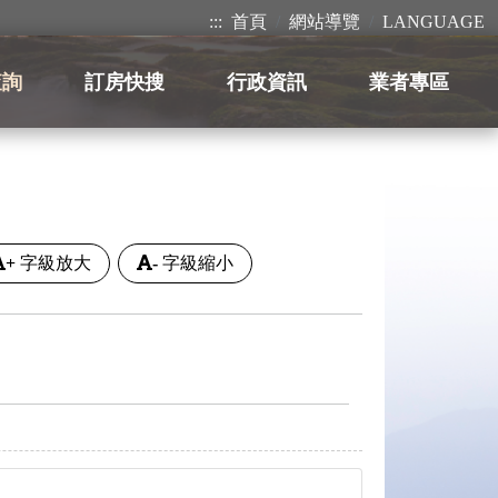
:::
首頁
網站導覽
LANGUAGE
查詢
訂房快搜
行政資訊
業者專區
+
字級放大
-
字級縮小