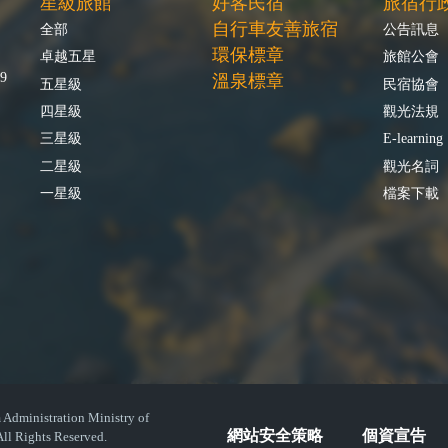
星級旅館
好客民宿
旅宿行
自行車友善旅宿
全部
公告訊息
環保標章
卓越五星
旅館公會
9
溫泉標章
五星級
民宿協會
四星級
觀光法規
三星級
E-learning
二星級
觀光名詞
一星級
檔案下載
istration Ministry of
網站安全策略
個資宣告
ll Rights Reserved.