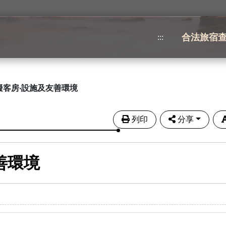
合法旅宿
:::
礙客房‧設施及友善環境
列印
分享
善環境