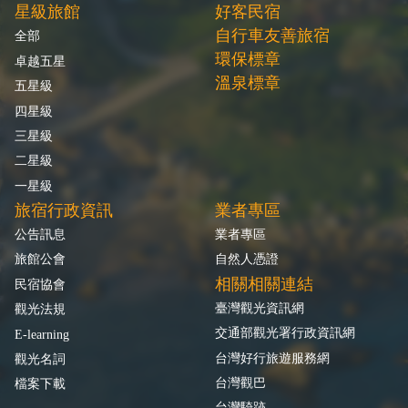
星級旅館
好客民宿
自行車友善旅宿
全部
環保標章
卓越五星
溫泉標章
五星級
四星級
三星級
二星級
一星級
旅宿行政資訊
業者專區
公告訊息
業者專區
旅館公會
自然人憑證
相關相關連結
民宿協會
臺灣觀光資訊網
觀光法規
交通部觀光署行政資訊網
E-learning
台灣好行旅遊服務網
觀光名詞
台灣觀巴
檔案下載
台灣騎跡