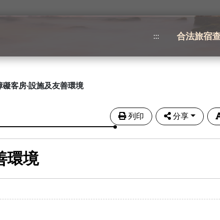
合法旅宿
:::
障礙客房‧設施及友善環境
列印
分享
善環境