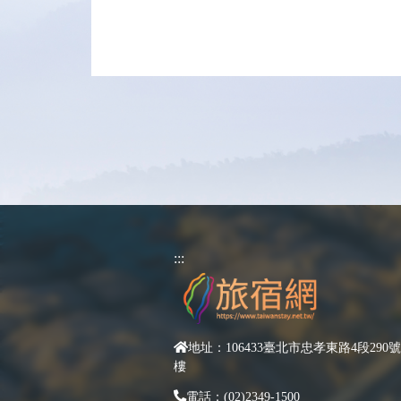
:::
地址：106433臺北市忠孝東路4段290號
樓
電話：(02)2349-1500