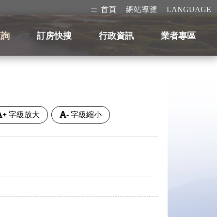
:::
首頁
網站導覽
LANGUAGE
查詢
訂房快搜
行政資訊
業者專區
+
字級放大
-
字級縮小