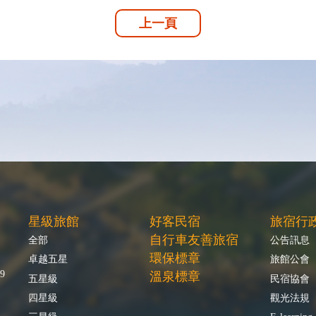
上一頁
星級旅館
好客民宿
旅宿行
自行車友善旅宿
全部
公告訊息
環保標章
卓越五星
旅館公會
9
溫泉標章
五星級
民宿協會
四星級
觀光法規