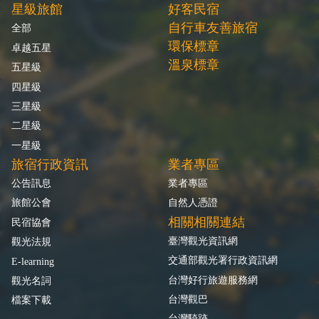
星級旅館
好客民宿
自行車友善旅宿
全部
環保標章
卓越五星
溫泉標章
五星級
四星級
三星級
二星級
一星級
旅宿行政資訊
業者專區
公告訊息
業者專區
旅館公會
自然人憑證
相關相關連結
民宿協會
臺灣觀光資訊網
觀光法規
交通部觀光署行政資訊網
E-learning
台灣好行旅遊服務網
觀光名詞
台灣觀巴
檔案下載
台灣騎跡