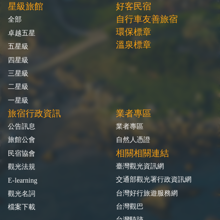
星級旅館
好客民宿
自行車友善旅宿
全部
環保標章
卓越五星
溫泉標章
五星級
四星級
三星級
二星級
一星級
旅宿行政資訊
業者專區
公告訊息
業者專區
旅館公會
自然人憑證
相關相關連結
民宿協會
臺灣觀光資訊網
觀光法規
交通部觀光署行政資訊網
E-learning
台灣好行旅遊服務網
觀光名詞
台灣觀巴
檔案下載
台灣騎跡