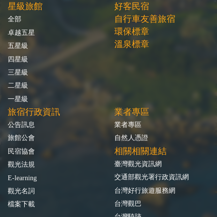
星級旅館
好客民宿
自行車友善旅宿
全部
環保標章
卓越五星
溫泉標章
五星級
四星級
三星級
二星級
一星級
旅宿行政資訊
業者專區
公告訊息
業者專區
旅館公會
自然人憑證
相關相關連結
民宿協會
臺灣觀光資訊網
觀光法規
交通部觀光署行政資訊網
E-learning
台灣好行旅遊服務網
觀光名詞
台灣觀巴
檔案下載
台灣騎跡