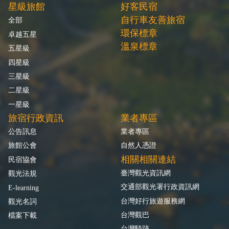
星級旅館
好客民宿
自行車友善旅宿
全部
環保標章
卓越五星
溫泉標章
五星級
四星級
三星級
二星級
一星級
旅宿行政資訊
業者專區
公告訊息
業者專區
旅館公會
自然人憑證
相關相關連結
民宿協會
臺灣觀光資訊網
觀光法規
交通部觀光署行政資訊網
E-learning
台灣好行旅遊服務網
觀光名詞
台灣觀巴
檔案下載
台灣騎跡