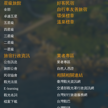
星級旅館
好客民宿
自行車友善旅宿
全部
環保標章
卓越五星
溫泉標章
五星級
四星級
三星級
二星級
一星級
旅宿行政資訊
業者專區
公告訊息
業者專區
旅館公會
自然人憑證
相關相關連結
民宿協會
臺灣觀光資訊網
觀光法規
交通部觀光署行政資訊網
E-learning
台灣好行旅遊服務網
觀光名詞
台灣觀巴
檔案下載
台灣騎跡