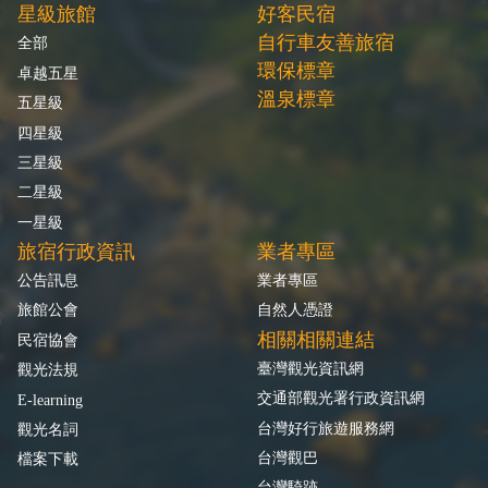
星級旅館
好客民宿
自行車友善旅宿
全部
環保標章
卓越五星
溫泉標章
五星級
四星級
三星級
二星級
一星級
旅宿行政資訊
業者專區
公告訊息
業者專區
旅館公會
自然人憑證
相關相關連結
民宿協會
臺灣觀光資訊網
觀光法規
交通部觀光署行政資訊網
E-learning
台灣好行旅遊服務網
觀光名詞
台灣觀巴
檔案下載
台灣騎跡