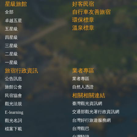
星級旅館
好客民宿
自行車友善旅宿
全部
環保標章
卓越五星
溫泉標章
五星級
四星級
三星級
二星級
一星級
旅宿行政資訊
業者專區
公告訊息
業者專區
旅館公會
自然人憑證
相關相關連結
民宿協會
臺灣觀光資訊網
觀光法規
交通部觀光署行政資訊網
E-learning
台灣好行旅遊服務網
觀光名詞
台灣觀巴
檔案下載
台灣騎跡