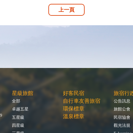
上一頁
星級旅館
好客民宿
旅宿行
自行車友善旅宿
全部
公告訊息
環保標章
卓越五星
旅館公會
9
溫泉標章
五星級
民宿協會
四星級
觀光法規