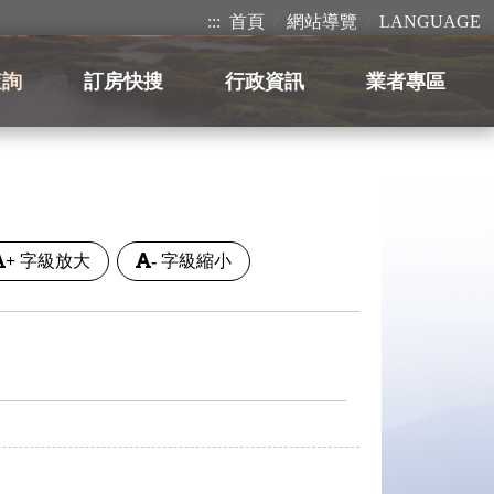
:::
首頁
網站導覽
LANGUAGE
查詢
訂房快搜
行政資訊
業者專區
+
字級放大
-
字級縮小