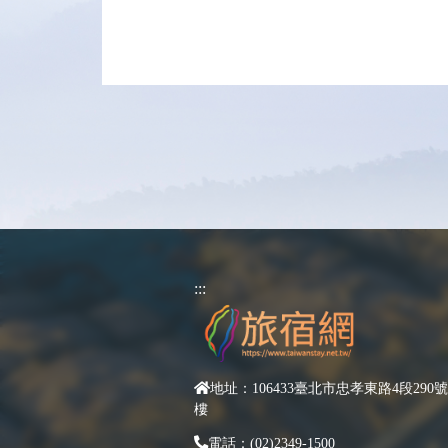
:::
地址：106433臺北市忠孝東路4段290號
樓
電話：(02)2349-1500