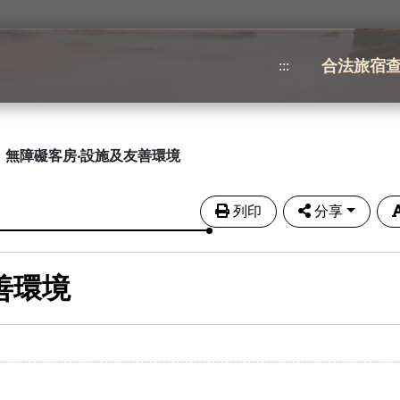
合法旅宿
:::
無障礙客房‧設施及友善環境
列印
分享
善環境