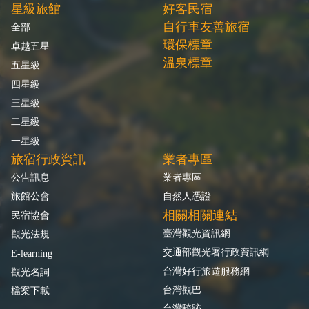
星級旅館
好客民宿
自行車友善旅宿
全部
環保標章
卓越五星
溫泉標章
五星級
四星級
三星級
二星級
一星級
旅宿行政資訊
業者專區
公告訊息
業者專區
旅館公會
自然人憑證
相關相關連結
民宿協會
臺灣觀光資訊網
觀光法規
交通部觀光署行政資訊網
E-learning
台灣好行旅遊服務網
觀光名詞
台灣觀巴
檔案下載
台灣騎跡