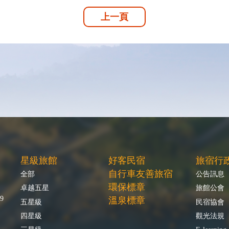
上一頁
星級旅館
好客民宿
旅宿行
自行車友善旅宿
全部
公告訊息
環保標章
卓越五星
旅館公會
9
溫泉標章
五星級
民宿協會
四星級
觀光法規