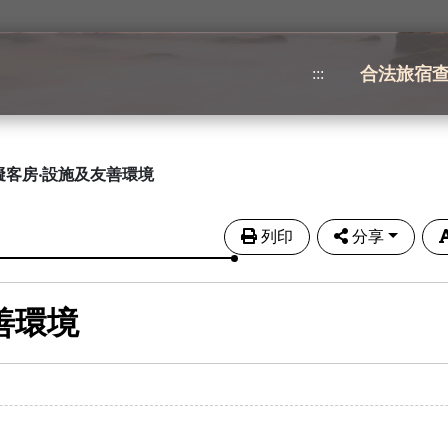
合法旅宿
:::
礙客房‧設施及友善環境
列印
分享
善環境