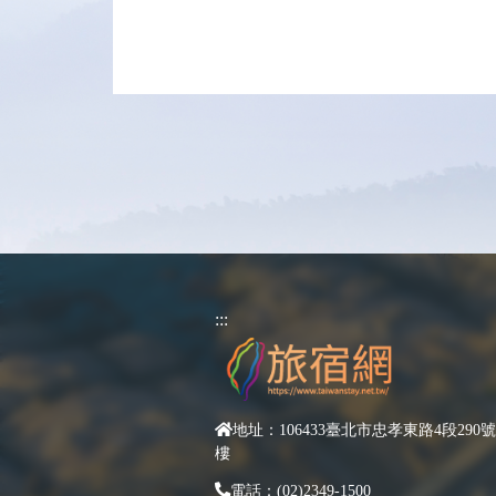
:::
地址：106433臺北市忠孝東路4段290號
樓
電話：(02)2349-1500