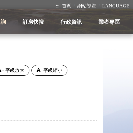
:::
首頁
網站導覽
LANGUAGE
查詢
訂房快搜
行政資訊
業者專區
+
字級放大
-
字級縮小