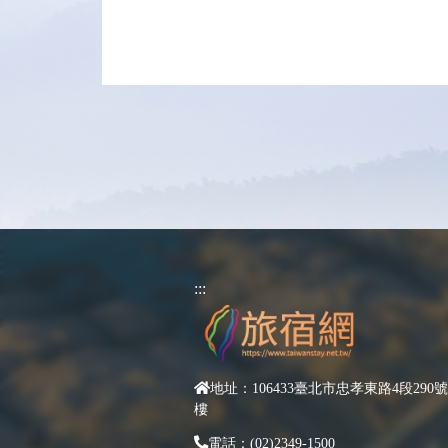
:::
地址：106433臺北市忠孝東路4段290號
樓
電話：(02)2349-1500