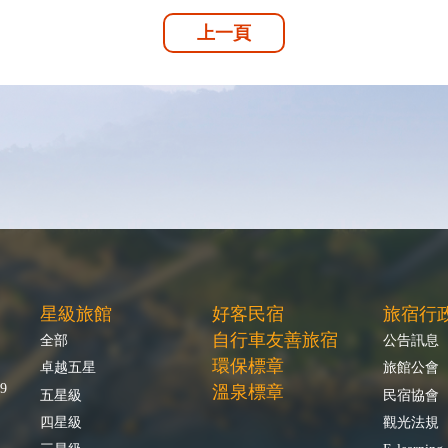
上一頁
星級旅館
好客民宿
旅宿行
自行車友善旅宿
全部
公告訊息
環保標章
卓越五星
旅館公會
9
溫泉標章
五星級
民宿協會
四星級
觀光法規