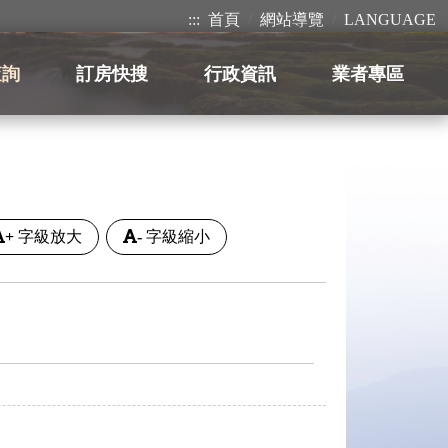
:::
首頁
網站導覽
LANGUAGE
查詢
訂房快搜
行政資訊
業者專區
+
字級放大
-
字級縮小