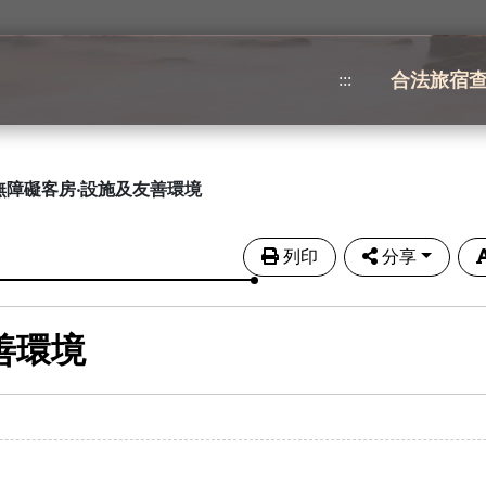
合法旅宿
:::
無障礙客房‧設施及友善環境
列印
分享
善環境