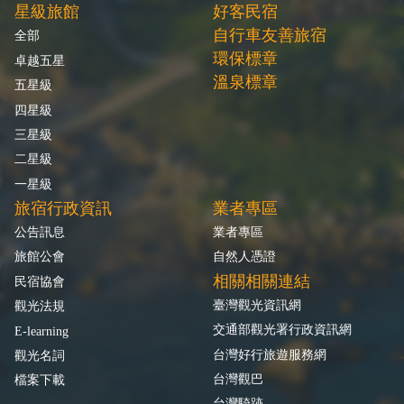
星級旅館
好客民宿
自行車友善旅宿
全部
環保標章
卓越五星
溫泉標章
五星級
四星級
三星級
二星級
一星級
旅宿行政資訊
業者專區
公告訊息
業者專區
旅館公會
自然人憑證
相關相關連結
民宿協會
臺灣觀光資訊網
觀光法規
交通部觀光署行政資訊網
E-learning
台灣好行旅遊服務網
觀光名詞
台灣觀巴
檔案下載
台灣騎跡