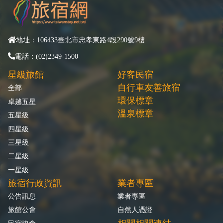
地址：106433臺北市忠孝東路4段290號9樓
電話：(02)2349-1500
星級旅館
好客民宿
自行車友善旅宿
全部
環保標章
卓越五星
溫泉標章
五星級
四星級
三星級
二星級
一星級
旅宿行政資訊
業者專區
公告訊息
業者專區
旅館公會
自然人憑證