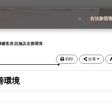
合法旅宿
:::
障礙客房‧設施及友善環境
列印
分享
善環境