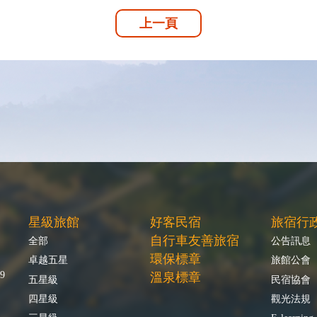
上一頁
星級旅館
好客民宿
旅宿行
自行車友善旅宿
全部
公告訊息
環保標章
卓越五星
旅館公會
9
溫泉標章
五星級
民宿協會
四星級
觀光法規