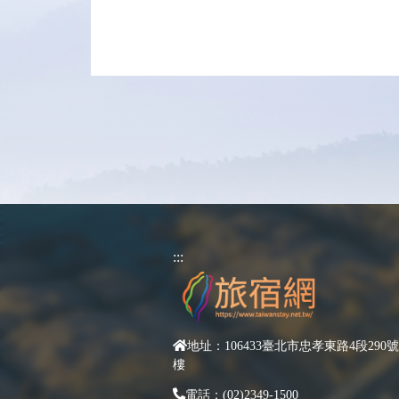
:::
地址：106433臺北市忠孝東路4段290號
樓
電話：(02)2349-1500