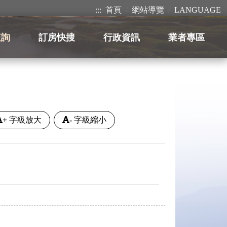
:::
首頁
網站導覽
LANGUAGE
查詢
訂房快搜
行政資訊
業者專區
+
字級放大
-
字級縮小