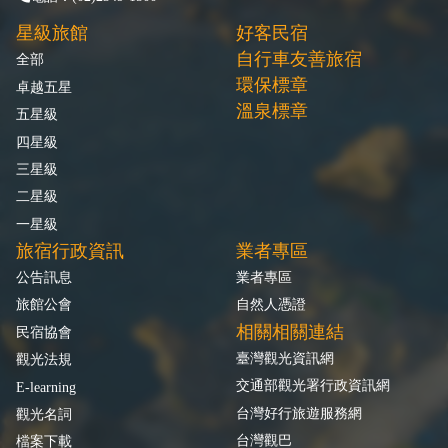
星級旅館
好客民宿
自行車友善旅宿
全部
環保標章
卓越五星
溫泉標章
五星級
四星級
三星級
二星級
一星級
旅宿行政資訊
業者專區
公告訊息
業者專區
旅館公會
自然人憑證
相關相關連結
民宿協會
臺灣觀光資訊網
觀光法規
交通部觀光署行政資訊網
E-learning
台灣好行旅遊服務網
觀光名詞
台灣觀巴
檔案下載