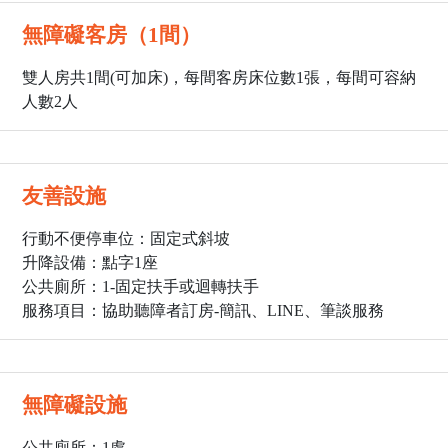
無障礙客房（1間）
雙人房共1間(可加床)，每間客房床位數1張，每間可容納
人數2人
友善設施
行動不便停車位：固定式斜坡
升降設備：點字1座
公共廁所：1
-固定扶手或迴轉扶手
服務項目：協助聽障者訂房-簡訊、LINE、筆談服務
無障礙設施
公共廁所：1處。